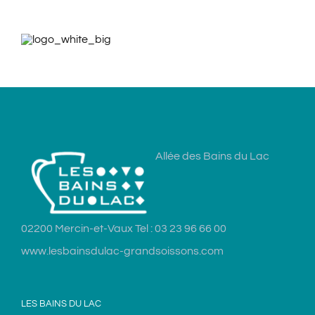
Allée des Bains du Lac
02200 Mercin-et-Vaux Tel : 03 23 96 66 00
www.lesbainsdulac-grandsoissons.com
LES BAINS DU LAC