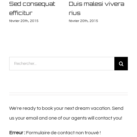
is
Sed consequat
Duis malesi vivera
Ne
efficitur
rius
qu
février 20th, 2015
février 20th, 2015
mai 
Rechercher:
We're ready to book your next dream vacation. Send
us your email and one of our agents will contact you!
Erreur :
Formulaire de contact non trouvé !