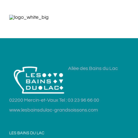
Allée des Bains du Lac
02200 Mercin-et-Vaux Tel : 03 23 96 66 00
www.lesbainsdulac-grandsoissons.com
LES BAINS DU LAC