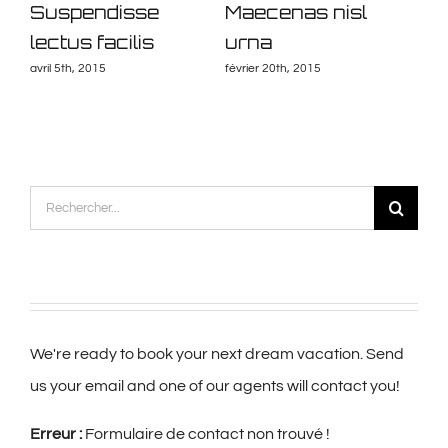
is
Suspendisse
Maecenas nisl
Se
lectus facilis
urna
eff
avril 5th, 2015
février 20th, 2015
févri
Rechercher:
We're ready to book your next dream vacation. Send
us your email and one of our agents will contact you!
Erreur :
Formulaire de contact non trouvé !